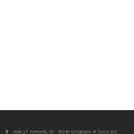
Viale J.F. Kennedy, 43 - 36040 Grisignano di Zocco (VI)